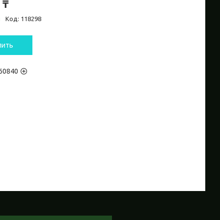
 ₸
и
Код:
118298
пить
60840