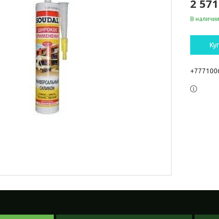
2 571
В наличи
Ку
+777100