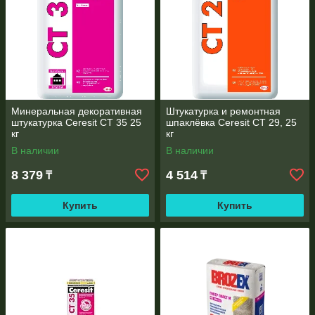
Возможностей
– выравнивание поверхностей и
скрытие дефектов, подготовка основания для
декоративного оформления.
Состав не выделяет неприятных запахов, устойчив к
негативному воздействию повышенных и пониженных
температур, влаге.
Секреты выгодных покупок
Минеральная декоративная
Штукатурка и ремонтная
Для штукатурки стен предложена продукция именитых
штукатурка Ceresit CТ 35 25
шпаклёвка Ceresit CТ 29, 25
производителей, которая:
кг
кг
представлена в широком ассортименте – простая
В наличии
В наличии
(для выравнивания), декоративная (для чистовой
8 379
4 514
₸
₸
отделки), специальная (с разными добавками).
поставляется по доступной стоимости – на
Купить
Купить
штукатурку цены в магазине всегда доступные.
сертифицирована – соответствует стандартам
качества и безопасности.
Чтобы купить штукатурку, достаточно набрать номер
+7 (771)
096-76-66
. Консультанты помогают выбрать состав для
оформления любых помещений, обсудят условия доставки и
оплаты.