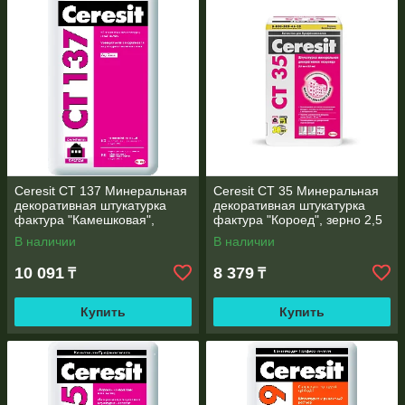
песок, известь. Для разведения сухого материала
используют простую воду. Рекомендовано соблюдать
предложенные производителем пропорции, что позволит
даже неопытному мастеру выполнить внутреннюю
штукатурку любых поверхностей – не только стен и потолка,
но и сложных конструкций перед декорированием.
Современная цементная штукатурка, предложенная
интернет-магазином AsiaNord, полностью отвечает
требованиям безопасности и ожиданиям покупателей в
отношении:
Ceresit CT 137 Минеральная
Ceresit CT 35 Минеральная
Безопасности
– только натуральные компоненты в
декоративная штукатурка
декоративная штукатурка
составе.
фактура "Камешковая",
фактура "Короед", зерно 2,5
зерно 1,5 мм, 25 кг
мм, 25 кг
В наличии
В наличии
Долговечность
– при правильном нанесении
прослужит длительное время.
10 091
8 379
₸
₸
Ассортимента
– широкий ассортимент интернет-
магазина позволит подобрать любую смесь.
Купить
Купить
Пожарной безопасности
– не поддерживает
процесс горения.
Простоты нанесения
– процесс отделки
штукатуркой осваивает даже неопытный мастер.