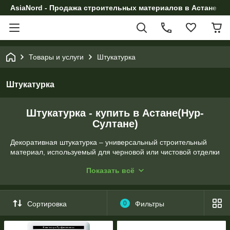
AsiaNord - Продажа строительных материалов в Астане
Товары и услуги
Штукатурка
Штукатурка
Штукатурка - купить в Астане(Нур-
Султане)
Декоративная штукатурка – универсальный строительный
материал, используемый для черновой или чистовой отделки
коммерческих и жилых помещений. Используется смесь для
Показать всё
выравнивания стен, потолка и других поверхностей.
Штукатурка позволит закрыть дефекты и дополнительно
создать экранирующий теплоизоляционный слой.
Сортировка
0
Фильтры
Штукатурка: особенности современного
материала
В составе смеси только безопасные компоненты – цемент,