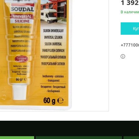
1 392
В наличи
Ку
+777100