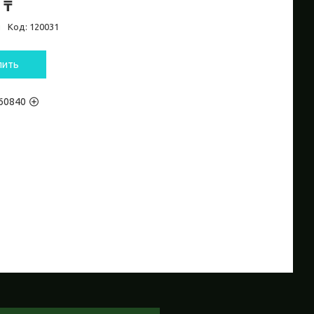
 ₸
и
Код:
120031
пить
60840