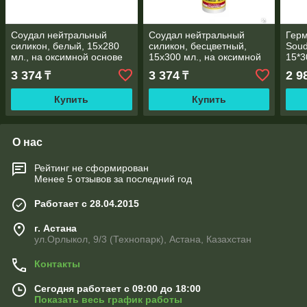
Соудал нейтральный
Соудал нейтральный
Герм
силикон, белый, 15х280
силикон, бесцветный,
Soud
мл., на оксимной основе
15х300 мл., на оксимной
15*3
основе
3 374
3 374
2 9
₸
₸
Купить
Купить
О нас
Рейтинг не сформирован
Менее 5 отзывов за последний год
Работает с 28.04.2015
г. Астана
ул.Орлыкол, 9/3 (Технопарк), Астана, Казахстан
Контакты
Сегодня работает с 09:00 до 18:00
Показать весь график работы