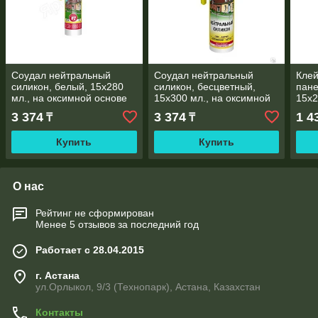
Соудал нейтральный
Соудал нейтральный
Клей
силикон, белый, 15х280
силикон, бесцветный,
пане
мл., на оксимной основе
15х300 мл., на оксимной
15х2
основе
3 374
3 374
1 4
₸
₸
Купить
Купить
О нас
Рейтинг не сформирован
Менее 5 отзывов за последний год
Работает с 28.04.2015
г. Астана
ул.Орлыкол, 9/3 (Технопарк), Астана, Казахстан
Контакты