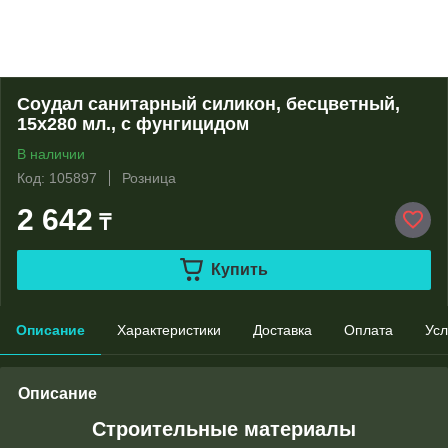
Соудал санитарный силикон, бесцветный,
15х280 мл., с фунгицидом
В наличии
Код: 105897
Розница
2 642
₸
Купить
Описание
Характеристики
Доставка
Оплата
Усл
Описание
Строительные материалы