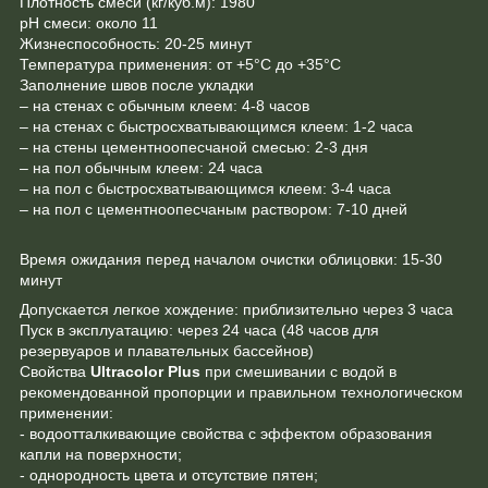
Плотнocть смеси (кг/куб.м): 1980
pH смеси: около 11
Жизнеспособность: 20-25 минут
Температура применения: от +5°C до +35°C
Заполнение швов после укладки
– на стенах с обычным клеем: 4-8 часов
– на стенах с быстросхватывающимся клеем: 1-2 часа
– на стены цементноопесчаной смесью: 2-3 дня
– на пол обычным клеем: 24 часа
– на пол с быстросхватывающимся клеем: 3-4 часа
– на пол с цементноопесчаным раствором: 7-10 дней
Время ожидания перед началом очистки облицовки: 15-30
минут
Допускается легкое хождение: приблизительно через 3 часа
Пуск в эксплуатацию: через 24 часа (48 часов для
резервуаров и плавательных бассейнов)
Свойства
Ultracolor Plus
при смешивании с водой в
рекомендованной пропорции и правильном технологическом
применении:
- водоотталкивающие свойства с эффектом образования
капли на поверхности;
- однородность цвета и отсутствие пятен;