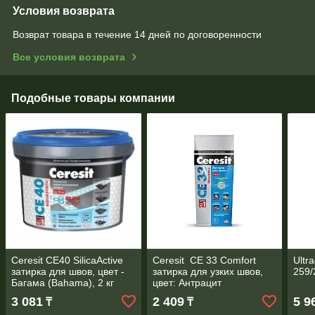
Условия возврата
Возврат товара в течение 14 дней по договоренности
Все условия возврата
Подобные товары компании
Ceresit CE40 SilicaActive
Ceresit CE 33 Comfort
Ultr
затирка для швов, цвет -
затирка для узких швов,
259/
Багама (Bahama), 2 кг
цвет: Антрацит
(Anthracite), 2 кг
3 081
2 409
5 9
₸
₸