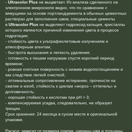
-
Ultracolor Plus
не выцветает. Из анализа сделанного на
электронном микроскопе видно, что по сравнению с
вяжущими на основе портландцемента в обычных цементных
растворах для заполнения швов, специальные цементы
в
Ultracolor Plus
не выделяют гидроксид кальция, кристаллы
которого являются причиной изменения цвета в процессе
гидратации;
- стойкость цвета к ультрафиолетовым излучениям и
атмосферным агентам;
- быстрота высыхания и легкость удаления;
- готовность к пешим нагрузкам спустя короткий период
времени;
- ровная плотная поверхность с низким водопоглощением и
как следствие легкой очисткой;
- оптимальные сопротивление истиранию, прочности на
сжатие и изгиб, стойкость к циклам «мороз – оттепель» и
долговечность;
- хорошая стойкость к кислотам при рН > 3;
- компенсируемая усадка, следовательно, не образует
трещин.
Срок хранения: 24 месяца в сухом месте в оригинальной
упаковке.
Расход: зависит от размера плитки, ширины шва и толщины