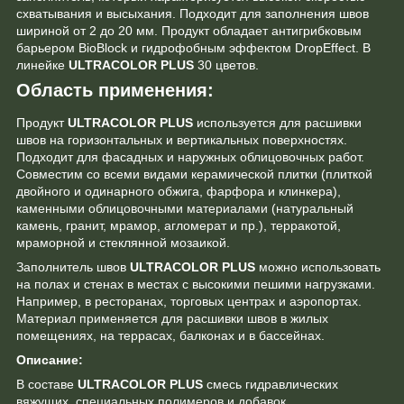
схватывания и высыхания. Подходит для заполнения швов
шириной от 2 до 20 мм. Продукт обладает антигрибковым
барьером BioBlock и гидрофобным эффектом DropEffect. В
линейке
ULTRACOLOR PLUS
30 цветов.
Область применения:
Продукт
ULTRACOLOR PLUS
используется для расшивки
швов на горизонтальных и вертикальных поверхностях.
Подходит для фасадных и наружных облицовочных работ.
Совместим со всеми видами керамической плитки (плиткой
двойного и одинарного обжига, фарфора и клинкера),
каменными облицовочными материалами (натуральный
камень, гранит, мрамор, агломерат и пр.), терракотой,
мраморной и стеклянной мозаикой.
Заполнитель швов
ULTRACOLOR PLUS
можно использовать
на полах и стенах в местах с высокими пешими нагрузками.
Например, в ресторанах, торговых центрах и аэропортах.
Материал применяется для расшивки швов в жилых
помещениях, на террасах, балконах и в бассейнах.
Описание:
В составе
ULTRACOLOR PLUS
смесь гидравлических
вяжущих, специальных полимеров и добавок,