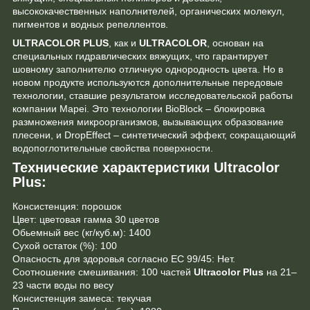
высококачественных наполнителей, органических молекул,
пигментов и водных репеллентов.
ULTRACOLOR PLUS
, как и
ULTRACOLOR
, основан на
специальных гидравлических вяжущих, что гарантирует
шовному заполнителю отличную однородность цвета. Но в
новом продукте используются дополнительные передовые
технологии, ставшие результатом исследовательской работы
компании Mapei. Это технологии BioBlock – блокировка
размножения микроорганизмов, вызывающих образование
плесени, и DropEffect – синтетический эффект, сокращающий
водопоглотительные свойства поверхности.
Технические характеристики Ultracolor
Plus:
Консистенция: порошок
Цвет: цветовая гамма 30 цветов
Обьемный вес (кг/куб.м): 1400
Сухой остаток (%): 100
Опасность для здоровья согласно EC 99/45: Нет.
Соотношение смешивания: 100 частей
Ultracolor Plus
на 21–
23 части воды по весу
Консистенция замеса: текучая