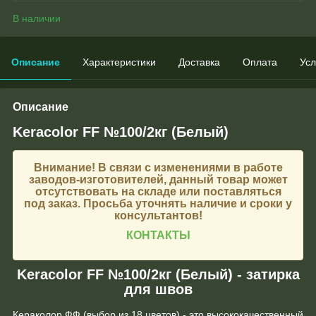
В наличии
Описание
Характеристики
Доставка
Оплата
Усл
Описание
Keracolor FF №100/2кг (Белый)
Внимание!
В связи с изменениями в работе
заводов-изготовителей, данный товар может
отсутствовать на складе или поставляться
под заказ. Просьба уточнять наличие и сроки у
консультантов!
КОНТАКТЫ
Keracolor FF №100/2кг (Белый) - затирка
для швов
Кераколор ФФ (выбор из 18 цветов) - это высококачественный