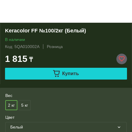
Keracolor FF №100/2кг (Белый)
В наличии
Код: 5QA010002A
Розница
1 815
₸
Купить
Вес
2 кг
5 кг
Цвет
Белый