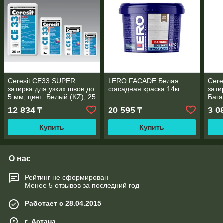
Ceresit CE33 SUPER
LERO FACADE Белая
Cere
затирка для узких швов до
фасадная краска 14кг
зати
5 мм, цвет: Белый (KZ), 25
Бага
кг
12 834
20 595
3 0
₸
₸
Купить
Купить
О нас
Рейтинг не сформирован
Менее 5 отзывов за последний год
Работает с 28.04.2015
г. Астана