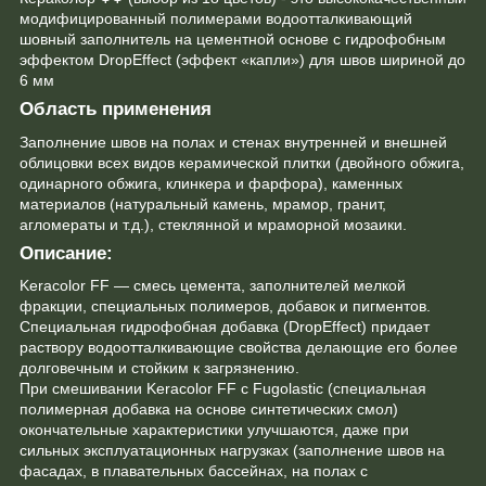
модифицированный полимерами водоотталкивающий
шовный заполнитель на цементной основе с гидрофобным
эффектом DropEffect (эффект «капли») для швов шириной до
6 мм
Область применения
Заполнение швов на полах и стенах внутренней и внешней
облицовки всех видов керамической плитки (двойного обжига,
одинарного обжига, клинкера и фарфора), каменных
материалов (натуральный камень, мрамор, гранит,
агломераты и т.д.), стеклянной и мраморной мозаики.
Описание:
Keracolor FF — смесь цемента, заполнителей мелкой
фракции, специальных полимеров, добавок и пигментов.
Специальная гидрофобная добавка (DropEffect) придает
раствору водоотталкивающие свойства делающие его более
долговечным и стойким к загрязнению.
При смешивании Keracolor FF с Fugolastic (специальная
полимерная добавка на основе синтетических смол)
окончательные характеристики улучшаются, даже при
сильных эксплуатационных нагрузках (заполнение швов на
фасадах, в плавательных бассейнах, на полах с