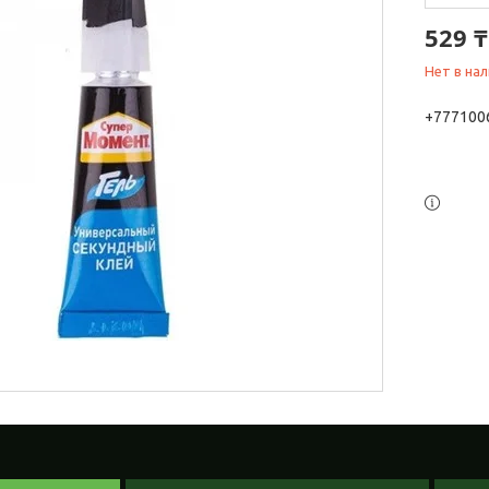
529 ₸
Нет в на
+777100