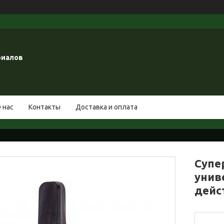
риалов
 нас
Контакты
Доставка и оплата
Супе
унив
дейст