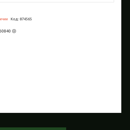
личии
Код:
874565
60840