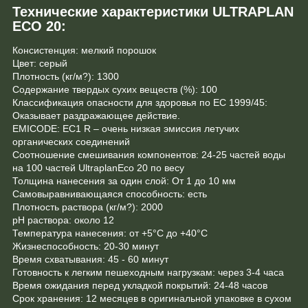
Технические характеристики
ULTRAPLAN
ECO 20
:
Консистенция: мелкий порошок
Цвет: серый
Плотность (кг/м?): 1300
Содержание твердых сухих веществ (%): 100
Классификация опасности для здоровья по EC 1999/45:
Оказывает раздражающее действие.
EMICODE: EC1 R – очень низкая эмиссия летучих
органических соединений
Соотношение смешивания компонентов: 24-25 частей воды
на 100 частей UltraplanEco 20 по весу
Толщина нанесения за один слой: От 1 до 10 мм
Самовыравнивающаяся способность: есть
Плотность раствора (кг/м?): 2000
рН раствора: около 12
Температура нанесения: от +5°С до +40°С
Жизнеспособность: 20-30 минут
Время схватывания: 45 - 60 минут
Готовность к легким пешеходным нагрузкам: через 3-4 часа
Время ожидания перед укладкой покрытий: 24-48 часов
Срок хранения: 12 месяцев в оригинальной упаковке в сухом