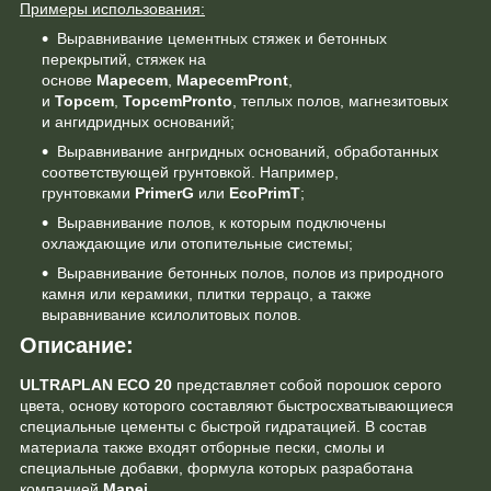
Примеры использования:
Выравнивание цементных стяжек и бетонных
перекрытий, стяжек на
основе
Mapecem
,
MapecemPront
,
и
Topcem
,
TopcemPronto
, теплых полов, магнезитовых
и ангидридных оснований;
Выравнивание ангридных оснований, обработанных
соответствующей грунтовкой. Например,
грунтовками
PrimerG
или
EcoPrimT
;
Выравнивание полов, к которым подключены
охлаждающие или отопительные системы;
Выравнивание бетонных полов, полов из природного
камня или керамики, плитки террацо, а также
выравнивание ксилолитовых полов.
Описание:
ULTRAPLAN ECO 20
представляет собой порошок серого
цвета, основу которого составляют быстросхватывающиеся
специальные цементы с быстрой гидратацией. В состав
материала также входят отборные пески, смолы и
специальные добавки, формула которых разработана
компанией
Mapei
.