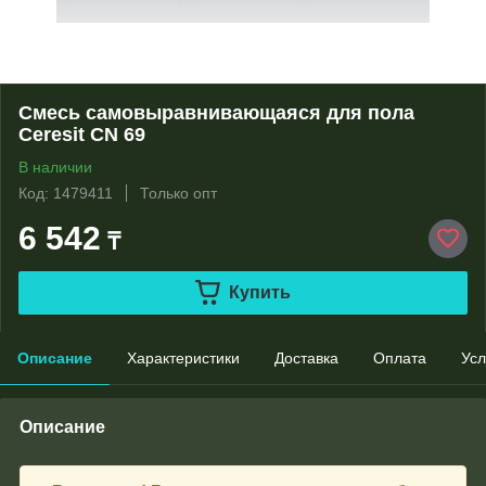
Смесь самовыравнивающаяся для пола
Ceresit CN 69
В наличии
Код: 1479411
Только опт
6 542
₸
Купить
Описание
Характеристики
Доставка
Оплата
Усл
Описание