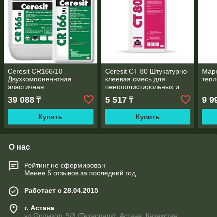
Ceresit CR166/10
Ceresit CT 80 Штукатурно-
Mape
Двухкомпоненнтная
клеевая смесь для
теп
эластичная
пенополистирольных и
гидроизоляция комп. B, 7
минераловатных плит, 25
39 088
5 517
9 9
₸
₸
л
кг
Купить
Купить
О нас
Рейтинг не сформирован
Менее 5 отзывов за последний год
Работает с 28.04.2015
г. Астана
ул.Орлыкол, 9/3 (Технопарк), Астана, Казахстан