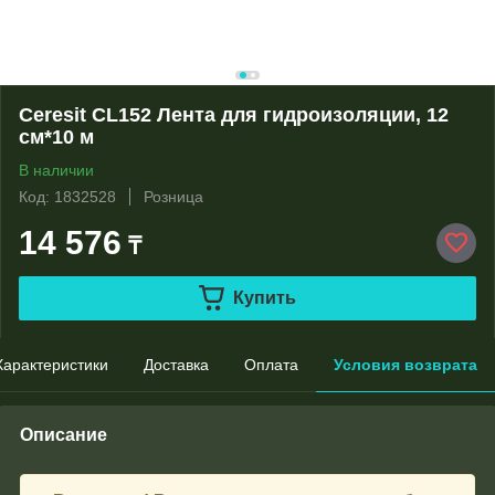
Ceresit CL152 Лента для гидроизоляции, 12
см*10 м
В наличии
Код: 1832528
Розница
14 576
₸
Купить
Характеристики
Доставка
Оплата
Условия возврата
Описание